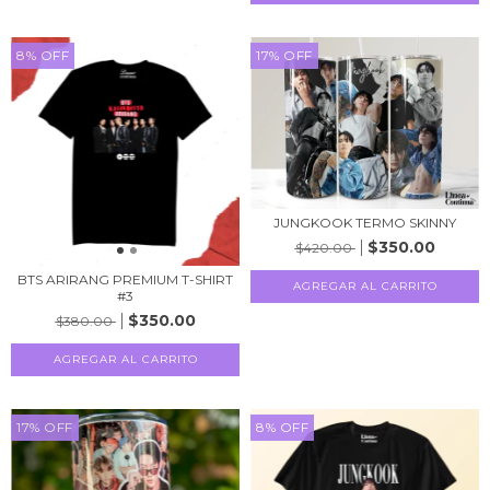
8
%
OFF
17
%
OFF
JUNGKOOK TERMO SKINNY
$350.00
$420.00
BTS ARIRANG PREMIUM T-SHIRT
AGREGAR AL CARRITO
#3
$350.00
$380.00
AGREGAR AL CARRITO
17
%
OFF
8
%
OFF