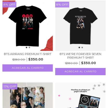
8
%
OFF
8
%
OFF
BTS ARIRANG PREMIUM T-SHIRT
BTS WE'RE FOREVER SEVEN
PREMIUM T-SHIRT
$350.00
$380.00
$350.00
$380.00
AGREGAR AL CARRITO
AGREGAR AL CARRITO
17
%
OFF