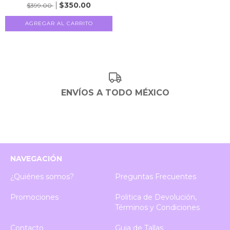
$350.00
$399.00
AGREGAR AL CARRITO
ENVÍOS A TODO MÉXICO
NAVEGACIÓN
¿Quiénes somos?
Preguntas Frecuentes
Promociones
Politica de Devolución,
Términos y Condiciones
Contacto
Guia de Tallas