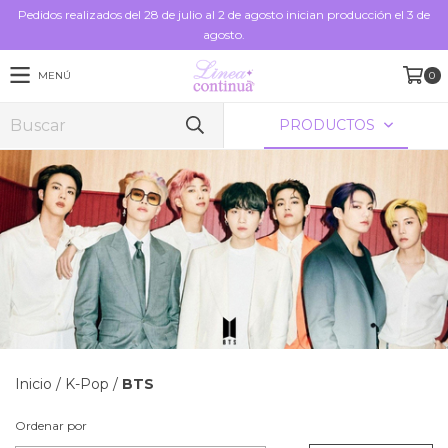
Pedidos realizados del 28 de julio al 2 de agosto inician producción el 3 de
agosto.
MENÚ
0
PRODUCTOS
Inicio
/
K-Pop
/
BTS
Ordenar por