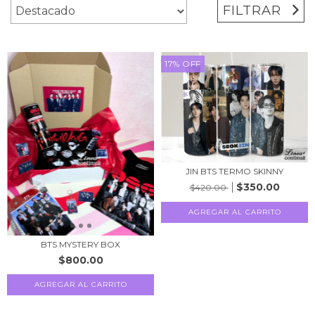
FILTRAR
17
%
OFF
JIN BTS TERMO SKINNY
$350.00
$420.00
AGREGAR AL CARRITO
BTS MYSTERY BOX
$800.00
AGREGAR AL CARRITO