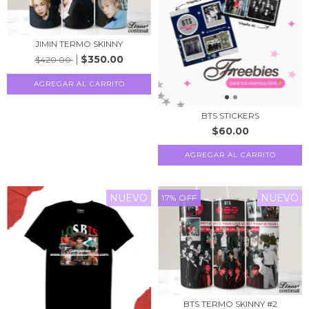
JIMIN TERMO SKINNY
$350.00
$420.00
AGREGAR AL CARRITO
BTS STICKERS
$60.00
AGREGAR AL CARRITO
NUEVO
NUEVO
17
%
OFF
BTS TERMO SKINNY #2